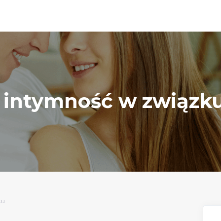
 intymność w związk
ku