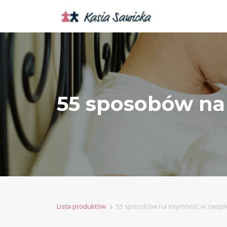
55 sposobów na
Lista produktów
55 sposobów na intymność w związ