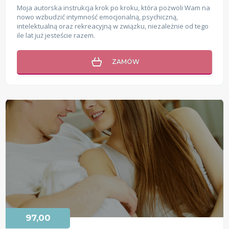
Moja autorska instrukcja krok po kroku, która pozwoli Wam na
nowo wzbudzić intymność emocjonalną, psychiczną,
intelektualną oraz rekreacyjną w związku, niezależnie od tego
ile lat już jesteście razem.
ZAMÓW
97,00