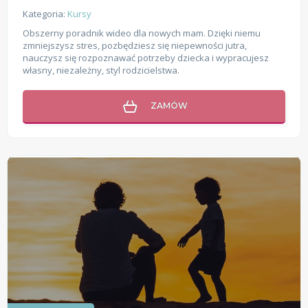
Kategoria:
Kursy
Obszerny poradnik wideo dla nowych mam. Dzięki niemu
zmniejszysz stres, pozbędziesz się niepewności jutra,
nauczysz się rozpoznawać potrzeby dziecka i wypracujesz
własny, niezależny, styl rodzicielstwa.
ZAMÓW